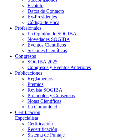
Estatuto
Datos de Contacto
Ex-Presidentes
Código de Ética
Profesionales
La Opinión de SOGIBA
Novedades SOGIBA
Eventos Científicos
Sesiones Científicas
Congresos
SOGIBA 2025
Congresos y Eventos Anteriores
Publicaciones
Reglamentos
Premios
Revista SOGIBA
Protocolos y Consensos
Notas Científicas
La Comunidad
Certificación
Especialista
Certificación
Recertificación
Sistema de Puntaje