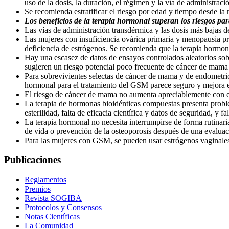
uso de la dosis, la duración, el régimen y la vía de administrac
Se recomienda estratificar el riesgo por edad y tiempo desde la
Los beneficios de la terapia hormonal superan los riesgos par
Las vías de administración transdérmica y las dosis más bajas
Las mujeres con insuficiencia ovárica primaria y menopausia pr
deficiencia de estrógenos. Se recomienda que la terapia hormon
Hay una escasez de datos de ensayos controlados aleatorios sob
sugieren un riesgo potencial poco frecuente de cáncer de mama
Para sobrevivientes selectas de cáncer de mama y de endometrio,
hormonal para el tratamiento del GSM parece seguro y mejora 
El riesgo de cáncer de mama no aumenta apreciablemente con el 
La terapia de hormonas bioidénticas compuestas presenta probl
esterilidad, falta de eficacia científica y datos de seguridad, y f
La terapia hormonal no necesita interrumpirse de forma rutinar
de vida o prevención de la osteoporosis después de una evaluac
Para las mujeres con GSM, se pueden usar estrógenos vaginales (
Publicaciones
Reglamentos
Premios
Revista SOGIBA
Protocolos y Consensos
Notas Científicas
La Comunidad