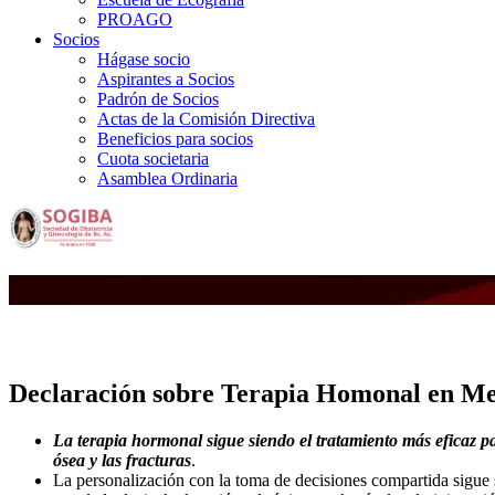
PROAGO
Socios
Hágase socio
Aspirantes a Socios
Padrón de Socios
Actas de la Comisión Directiva
Beneficios para socios
Cuota societaria
Asamblea Ordinaria
Declaración sobre Terapia Homonal en 
La terapia hormonal sigue siendo el tratamiento más eficaz 
ósea y las fracturas
.
La personalización con la toma de decisiones compartida sigue s