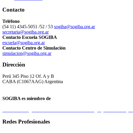
Contacto
Teléfono
(54 11) 4345-5051 /52 / 53
sogiba@sogiba.org.ar
secretaria@sogiba.org.ar
Contacto Escuela SOGIBA
escuela@sogiba.org.ar
Contacto Centro de Simulación
simulacion@sogiba.org.ar
Dirección
Perú 345 Piso 12 Of. A y B
CABA (C1067AAG) Argentina
SOGIBA es miembro de
Federación Argentina de Sociedades de Ginecología y Obstetricia 
Redes Profesionales