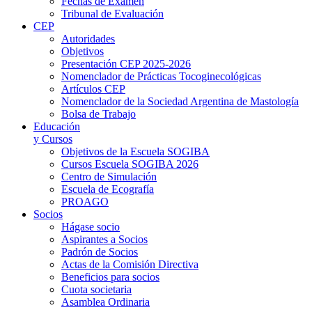
Fechas de Examen
Tribunal de Evaluación
CEP
Autoridades
Objetivos
Presentación CEP 2025-2026
Nomenclador de Prácticas Tocoginecológicas
Artículos CEP
Nomenclador de la Sociedad Argentina de Mastología
Bolsa de Trabajo
Educación
y Cursos
Objetivos de la Escuela SOGIBA
Cursos Escuela SOGIBA 2026
Centro de Simulación
Escuela de Ecografía
PROAGO
Socios
Hágase socio
Aspirantes a Socios
Padrón de Socios
Actas de la Comisión Directiva
Beneficios para socios
Cuota societaria
Asamblea Ordinaria