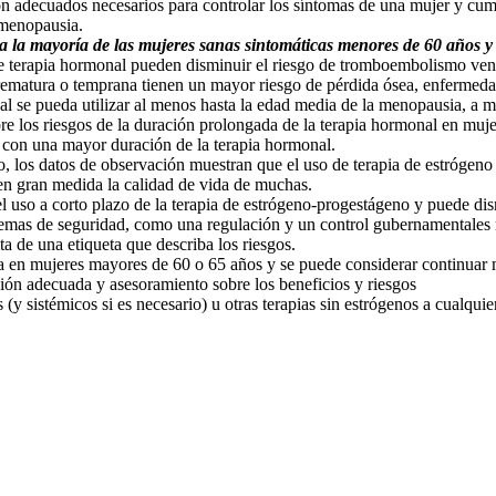
ión adecuados necesarios para controlar los síntomas de una mujer y cump
 menopausia.
a la mayoría de las mujeres sanas sintomáticas menores de 60 años y 
 de terapia hormonal pueden disminuir el riesgo de tromboembolismo ven
ematura o temprana tienen un mayor riesgo de pérdida ósea, enfermedade
al se pueda utilizar al menos hasta la edad media de la menopausia, a m
re los riesgos de la duración prolongada de la terapia hormonal en muj
 con una mayor duración de la terapia hormonal.
 los datos de observación muestran que el uso de terapia de estrógeno v
en gran medida la calidad de vida de muchas.
uso a corto plazo de la terapia de estrógeno-progestágeno y puede dis
emas de seguridad, como una regulación y un control gubernamentales mí
alta de una etiqueta que describa los riesgos.
ia en mujeres mayores de 60 o 65 años y se puede considerar continuar 
ión adecuada y asesoramiento sobre los beneficios y riesgos
y sistémicos si es necesario) u otras terapias sin estrógenos a cualquie