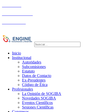
Autoridades
Eventos Científicos
La Comunidad
Copyright © 2026 SOGIBA | Directora de
Publicaciones: Dra. Silvia Vulcano
Inicio
Institucional
Autoridades
Subcomisiones
Estatuto
Datos de Contacto
Ex-Presidentes
Código de Ética
Profesionales
La Opinión de SOGIBA
Novedades SOGIBA
Eventos Científicos
Sesiones Científicas
Congresos