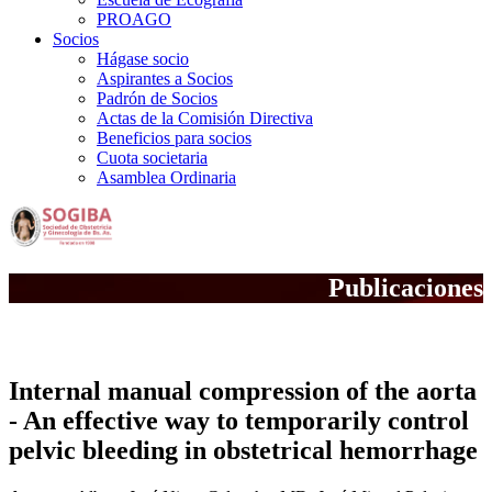
PROAGO
Socios
Hágase socio
Aspirantes a Socios
Padrón de Socios
Actas de la Comisión Directiva
Beneficios para socios
Cuota societaria
Asamblea Ordinaria
Publicaciones
Notas Científicas
Internal manual compression of the aorta
- An effective way to temporarily control
pelvic bleeding in obstetrical hemorrhage