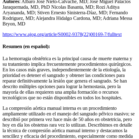
Autores
: Albaro José Nieto-Calvache, MD; José Miguel Palacios
Jaraquemada, MD, PhD Nicolas Basanta, MD; Rozi Aditya
Aryananda, MD; Stiven Ernesto Sinisterra-Díaz, MD; Fernando
Rodriguez, MD; Alejandra Hidalgo Cardona, MD; Adriana Messa
Bryon, MD
https://www.ajog.org/article/S0002-9378(22)00169-7/fulltext
Resumen (en español):
La hemorragia obstétrica es la principal causa de muerte materna y
su tratamiento implica frecuentemente procedimientos quirúrgicos.
En los casos más graves, independientemente de la etiología, la
prioridad es detener el sangrado y obtener las condiciones para​
reparar definitivamente la lesión que genera el sangrado. Se han
descrito múltiples opciones para lograr la hemostasia, pero la
mayoría de ellas requieren una amplia formación o recursos
tecnológicos que no están disponibles en todos los hospitales.
La compresión aórtica manual interna es un procedimiento
ampliamente utilizado en el manejo del sangrado pélvico masivo; se
describió por primera vez hace más de 50 años en obstetricia, pero
hoy en día los obstetras rara vez lo utilizan. Describimos en detalle
la técnica de compresión aórtica manual interno y destacamos la
sencillez y eficacia del procedimiento, especialmente como medida