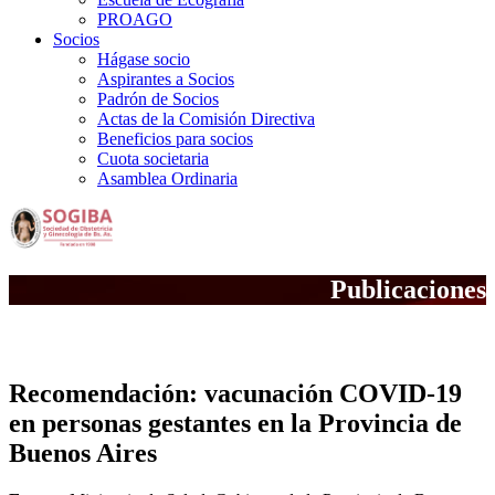
PROAGO
Socios
Hágase socio
Aspirantes a Socios
Padrón de Socios
Actas de la Comisión Directiva
Beneficios para socios
Cuota societaria
Asamblea Ordinaria
Publicaciones
Notas Científicas
Recomendación: vacunación COVID-19
en personas gestantes en la Provincia de
Buenos Aires